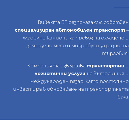
Вивекта БГ разполага със собствен
специализиран автомобилен транспорт
–
хладилни камиони за превоз на охладено и
замразено месо и микробуси за разносна
търговия.
Компанията извършва
транспортни
и
логистични услуги
на вътрешния и
международен пазар, като постоянно
инвестира в обновяване на транспортната
база.